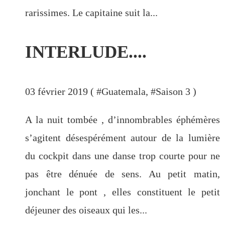
Pa ni pwoblem ...parfois quand
rarissimes. Le capitaine suit la...
même!
Préparations/1 : le médical
INTERLUDE....
Qui sommes nous?
03 février 2019 ( #
Guatemala
, #
Saison 3
)
A la nuit tombée , d’innombrables éphémères
s’agitent désespérément autour de la lumière
du cockpit dans une danse trop courte pour ne
pas être dénuée de sens. Au petit matin,
jonchant le pont , elles constituent le petit
déjeuner des oiseaux qui les...