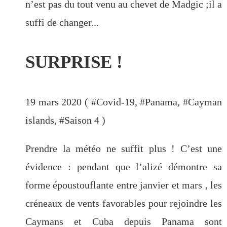
n’est pas du tout venu au chevet de Madgic ;il a
Bélize
(16)
suffi de changer...
SURPRISE !
PAGES
Bato-copains
19 mars 2020 ( #
Covid-19
, #
Panama
, #
Cayman
Energie (3) : bilan et choix
islands
, #
Saison 4
)
Energie à bord(1) :autonomie , un
Graal accessible!?
Prendre la météo ne suffit plus ! C’est une
Energie à bord(2) : les panneaux
évidence : pendant que l’alizé démontre sa
solaires.
forme époustouflante entre janvier et mars , les
Le Nautitech 40
créneaux de vents favorables pour rejoindre les
Les grandes pensées !
Nautitech 40 en vadrouille
Caymans et Cuba depuis Panama sont