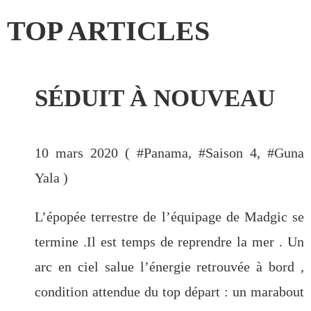
TOP ARTICLES
SÉDUIT À NOUVEAU
CATÉGORIES
Saison1
(151)
10 mars 2020 ( #
Panama
, #
Saison 4
, #
Guna
Saison 2
(45)
Yala
)
Saison 3
(35)
Cuba
(33)
L’épopée terrestre de l’équipage de Madgic se
Guatemala
(32)
termine .Il est temps de reprendre la mer . Un
Cabo Verde
(30)
Saison 4
(25)
arc en ciel salue l’énergie retrouvée à bord ,
Canarias
(20)
condition attendue du top départ : un marabout
Panama
(17)