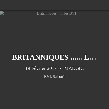
Pa ni pwoblem ...parfois quand
même!
Préparations/1 : le médical
Qui sommes nous?
BRITANNIQUES ...... LES BVI
19 Février 2017
MADGIC
BVI
,
Saison1