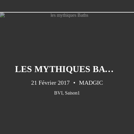
CATÉGORIES
Saison1
(151)
LES MYTHIQUES BATHS
Saison 2
(45)
Saison 3
(35)
21 Février 2017
MADGIC
Cuba
(33)
BVI
,
Saison1
Guatemala
(32)
Cabo Verde
(30)
Saison 4
(25)
Canarias
(20)
Panama
(17)