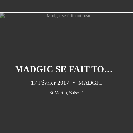
Bélize
(16)
PAGES
Bato-copains
Energie (3) : bilan et choix
MADGIC SE FAIT TOUT BEAU
Energie à bord(1) :autonomie , un
17 Février 2017
MADGIC
Graal accessible!?
St Martin
,
Saison1
Energie à bord(2) : les panneaux
solaires.
Le Nautitech 40
Les grandes pensées !
Nautitech 40 en vadrouille