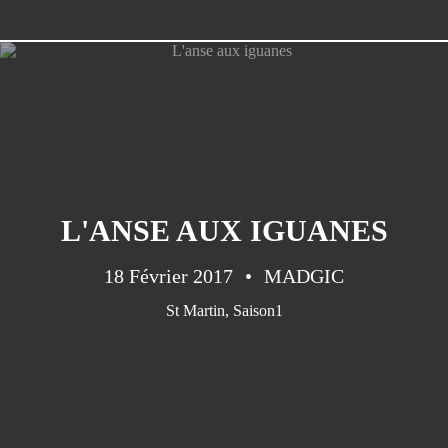
CATÉGORIES
Saison1
(151)
L'ANSE AUX IGUANES
Saison 2
(45)
Saison 3
(35)
18 Février 2017
MADGIC
Cuba
(33)
St Martin
,
Saison1
Guatemala
(32)
Cabo Verde
(30)
Saison 4
(25)
Canarias
(20)
Panama
(17)