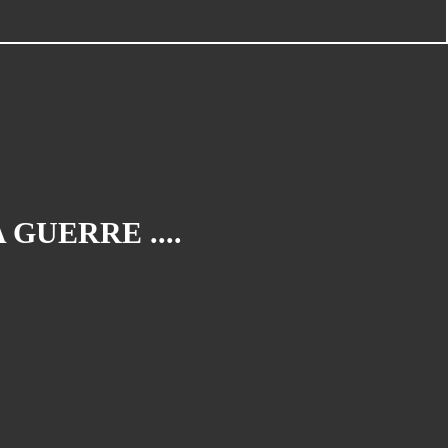
Bélize
(16)
PAGES
Bato-copains
Energie (3) : bilan et choix
GUERRE ....
Energie à bord(1) :autonomie , un
Graal accessible!?
Energie à bord(2) : les panneaux
solaires.
Le Nautitech 40
Les grandes pensées !
Nautitech 40 en vadrouille