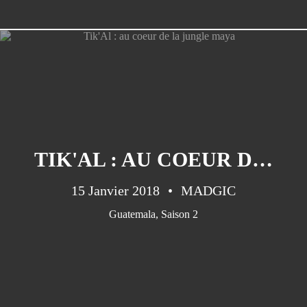
Bélize
(16)
PAGES
Bato-copains
Energie (3) : bilan et choix
TIK'AL : AU COEUR DE LA JUNGLE MAYA
Energie à bord(1) :autonomie , un
15 Janvier 2018
MADGIC
Graal accessible!?
Guatemala
,
Saison 2
Energie à bord(2) : les panneaux
solaires.
Le Nautitech 40
Les grandes pensées !
Nautitech 40 en vadrouille