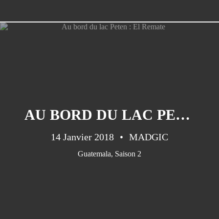
Pa ni pwoblem ...parfois quand
même!
Préparations/1 : le médical
Qui sommes nous?
AU BORD DU LAC PETEN : EL REMATE
14 Janvier 2018
MADGIC
Guatemala
,
Saison 2