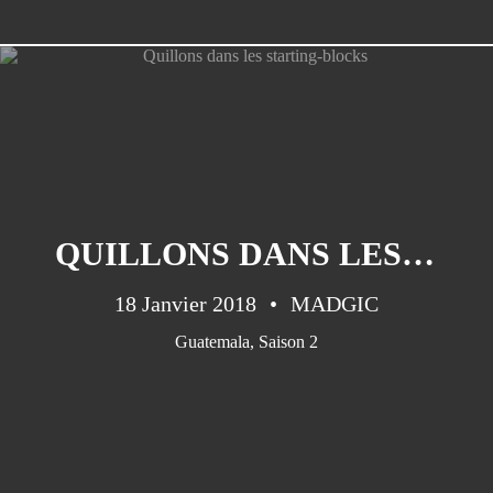
CATÉGORIES
Saison1
(151)
QUILLONS DANS LES STARTING-BLOCKS
Saison 2
(45)
Saison 3
(35)
18 Janvier 2018
MADGIC
Cuba
(33)
Guatemala
,
Saison 2
Guatemala
(32)
Cabo Verde
(30)
Saison 4
(25)
Canarias
(20)
Panama
(17)