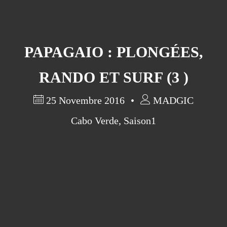
Pa ni pwoblem ...parfois quand
même!
Préparations/1 : le médical
PAPAGAIO : PLONGÉES,
Qui sommes nous?
RANDO ET SURF (3 )
25 Novembre 2016
MADGIC
Cabo Verde
,
Saison1