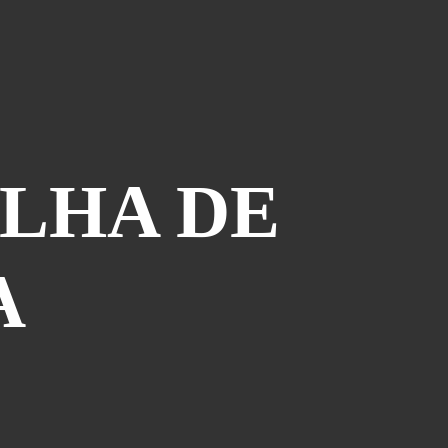
Bélize
(16)
PAGES
ILHA DE
Bato-copains
Energie (3) : bilan et choix
Energie à bord(1) :autonomie , un
A
Graal accessible!?
Energie à bord(2) : les panneaux
solaires.
Le Nautitech 40
Les grandes pensées !
Nautitech 40 en vadrouille