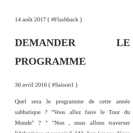
Pa ni pwoblem ...parfois quand
même!
14 août 2017 ( #
Flashback
)
Préparations/1 : le médical
Qui sommes nous?
DEMANDER LE
PROGRAMME
30 avril 2016 ( #
Saison1
)
Quel sera le programme de cette année
sabbatique ? "Vous allez faire le Tour du
Monde" ? " "Non , nous allons traverser