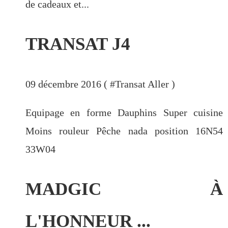
de cadeaux et...
Bélize
(16)
TRANSAT J4
PAGES
09 décembre 2016 ( #
Transat Aller
)
Bato-copains
Equipage en forme Dauphins Super cuisine
Energie (3) : bilan et choix
Energie à bord(1) :autonomie , un
Moins rouleur Pêche nada position 16N54
Graal accessible!?
33W04
Energie à bord(2) : les panneaux
solaires.
MADGIC À
Le Nautitech 40
Les grandes pensées !
L'HONNEUR ...
Nautitech 40 en vadrouille