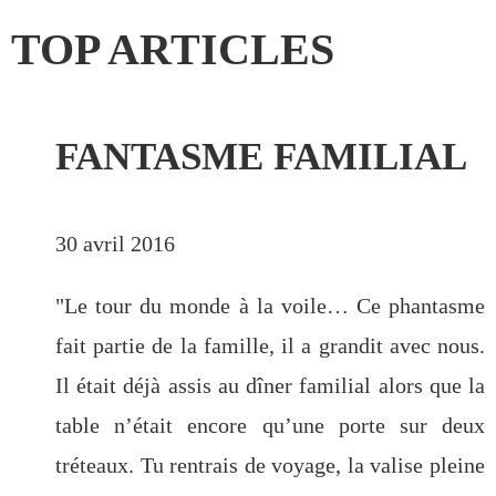
TOP ARTICLES
FANTASME FAMILIAL
CATÉGORIES
Saison1
(151)
30 avril 2016
Saison 2
(45)
Saison 3
(35)
"Le tour du monde à la voile… Ce phantasme
Cuba
(33)
fait partie de la famille, il a grandit avec nous.
Guatemala
(32)
Il était déjà assis au dîner familial alors que la
Cabo Verde
(30)
Saison 4
(25)
table n’était encore qu’une porte sur deux
Canarias
(20)
tréteaux. Tu rentrais de voyage, la valise pleine
Panama
(17)