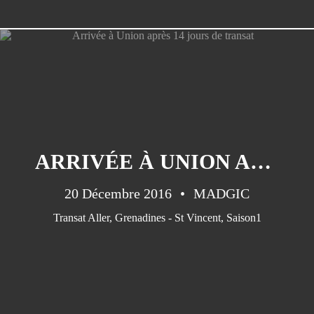
CATÉGORIES
Saison1
(151)
ARRIVÉE À UNION APRÈS 14 JOURS DE TRANSAT
Saison 2
(45)
Saison 3
(35)
20 Décembre 2016
MADGIC
Cuba
(33)
Transat Aller
,
Grenadines - St Vincent
,
Saison1
Guatemala
(32)
Cabo Verde
(30)
Saison 4
(25)
Canarias
(20)
Panama
(17)