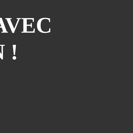
Pa ni pwoblem ...parfois quand
même!
AVEC
Préparations/1 : le médical
Qui sommes nous?
 !