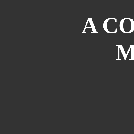
A C
M