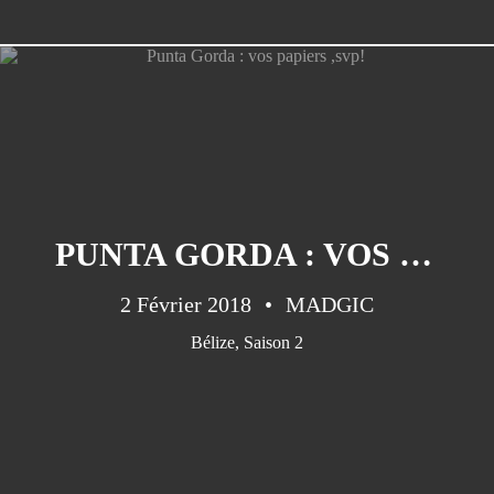
CATÉGORIES
Saison1
(151)
PUNTA GORDA : VOS PAPIERS ,SVP!
Saison 2
(45)
Saison 3
(35)
2 Février 2018
MADGIC
Cuba
(33)
Bélize
,
Saison 2
Guatemala
(32)
Cabo Verde
(30)
Saison 4
(25)
Canarias
(20)
Panama
(17)