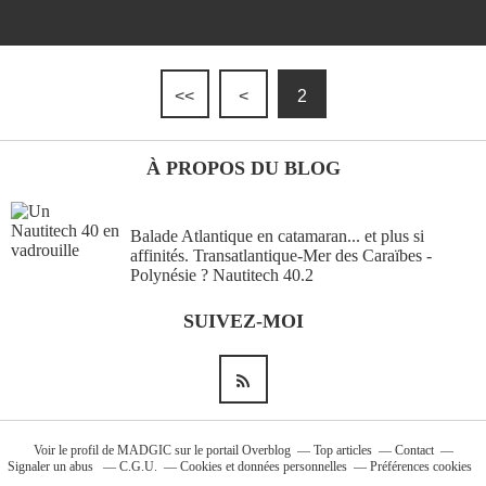
Bélize
(16)
<<
<
2
PAGES
À PROPOS DU BLOG
Bato-copains
Balade Atlantique en catamaran... et plus si
Energie (3) : bilan et choix
affinités. Transatlantique-Mer des Caraïbes -
Polynésie ? Nautitech 40.2
Energie à bord(1) :autonomie , un
Graal accessible!?
SUIVEZ-MOI
Energie à bord(2) : les panneaux
solaires.
Le Nautitech 40
Les grandes pensées !
Voir le profil de
MADGIC
sur le portail Overblog
Top articles
Contact
Signaler un abus
C.G.U.
Cookies et données personnelles
Préférences cookies
Nautitech 40 en vadrouille