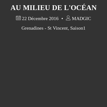
Pa ni pwoblem ...parfois quand
AU MILIEU DE L'OCÉAN
même!
22 Décembre 2016
MADGIC
Préparations/1 : le médical
Qui sommes nous?
Grenadines - St Vincent
,
Saison1